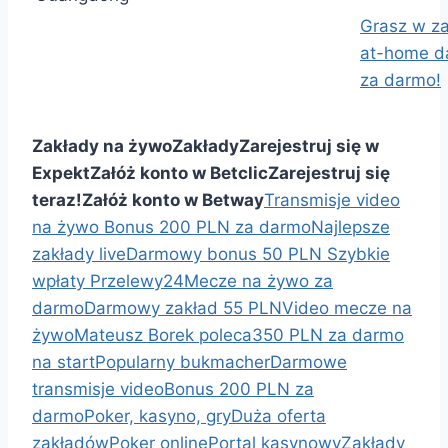
Grasz w za
at-home d
za darmo!
Zakłady na żywo
Zakłady
Zarejestruj się w
Expekt
Załóż konto w Betclic
Zarejestruj się
teraz!
Załóż konto w Betway
Transmisje video
na żywo
Bonus 200 PLN za darmo
Najlepsze
zakłady live
Darmowy bonus 50 PLN
Szybkie
wpłaty Przelewy24
Mecze na żywo za
darmo
Darmowy zakład 55 PLN
Video mecze na
żywo
Mateusz Borek poleca
350 PLN za darmo
na start
Popularny bukmacher
Darmowe
transmisje video
Bonus 200 PLN za
darmo
Poker, kasyno, gry
Duża oferta
zakładów
Poker online
Portal kasynowy
Zakłady