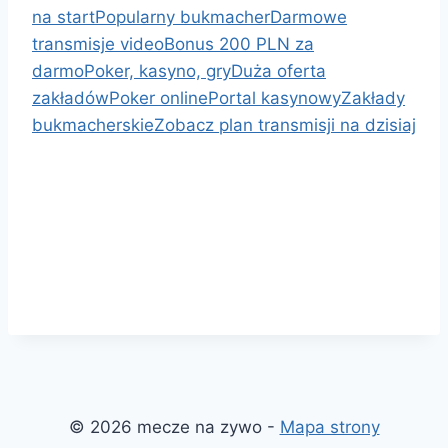
na start
Popularny bukmacher
Darmowe
transmisje video
Bonus 200 PLN za
darmo
Poker, kasyno, gry
Duża oferta
zakładów
Poker online
Portal kasynowy
Zakłady
bukmacherskie
Zobacz plan transmisji na dzisiaj
© 2026 mecze na zywo -
Mapa strony