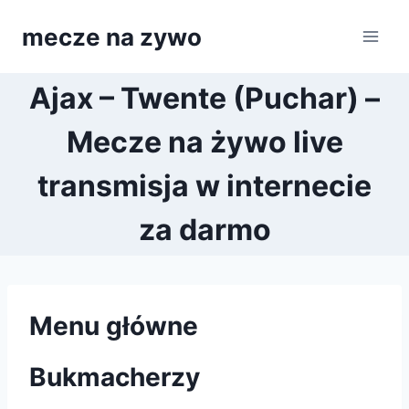
Przejdź
mecze na zywo
do
treści
Ajax – Twente (Puchar) –
Mecze na żywo live
transmisja w internecie
za darmo
Menu główne
Bukmacherzy