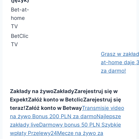
(język)
Bet-at-
home
TV
BetClic
TV
Grasz w zakład
at-home daje 
za darmo!
Zakłady na żywo
Zakłady
Zarejestruj się w
Expekt
Załóż konto w Betclic
Zarejestruj się
teraz!
Załóż konto w Betway
Transmisje video
na żywo
Bonus 200 PLN za darmo
Najlepsze
zakłady live
Darmowy bonus 50 PLN
Szybkie
wpłaty Przelewy24
Mecze na żywo za