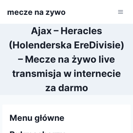
Przejdź
mecze na zywo
do
treści
Ajax – Heracles
(Holenderska EreDivisie)
– Mecze na żywo live
transmisja w internecie
za darmo
Menu główne