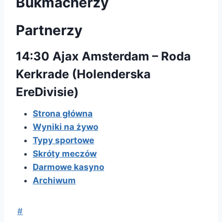
Bukmacherzy
Partnerzy
14:30 Ajax Amsterdam – Roda
Kerkrade (Holenderska
EreDivisie)
Strona główna
Wyniki na żywo
Typy sportowe
Skróty meczów
Darmowe kasyno
Archiwum
#