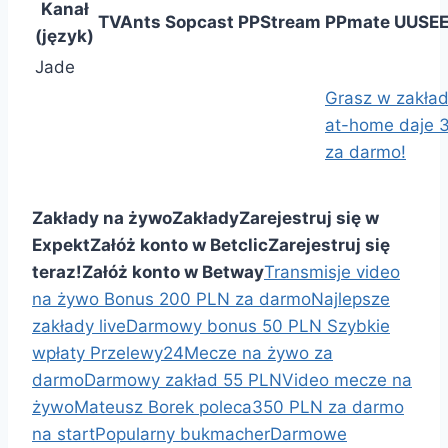
Kanał
TVAnts
Sopcast
PPStream
PPmate
UUSE
(język)
Jade
Grasz w zakład
at-home daje 
za darmo!
Zakłady na żywo
Zakłady
Zarejestruj się w
Expekt
Załóż konto w Betclic
Zarejestruj się
teraz!
Załóż konto w Betway
Transmisje video
na żywo
Bonus 200 PLN za darmo
Najlepsze
zakłady live
Darmowy bonus 50 PLN
Szybkie
wpłaty Przelewy24
Mecze na żywo za
darmo
Darmowy zakład 55 PLN
Video mecze na
żywo
Mateusz Borek poleca
350 PLN za darmo
na start
Popularny bukmacher
Darmowe