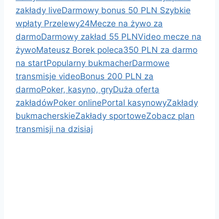
zakłady live
Darmowy bonus 50 PLN
Szybkie
wpłaty Przelewy24
Mecze na żywo za
darmo
Darmowy zakład 55 PLN
Video mecze na
żywo
Mateusz Borek poleca
350 PLN za darmo
na start
Popularny bukmacher
Darmowe
transmisje video
Bonus 200 PLN za
darmo
Poker, kasyno, gry
Duża oferta
zakładów
Poker online
Portal kasynowy
Zakłady
bukmacherskie
Zakłady sportowe
Zobacz plan
transmisji na dzisiaj