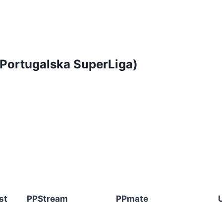
(Portugalska SuperLiga)
st
PPStream
PPmate