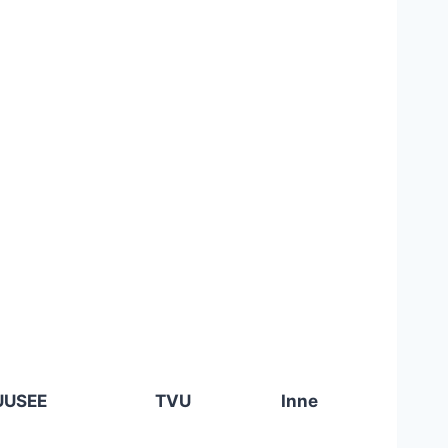
UUSEE
TVU
Inne