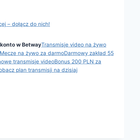
ej – dołącz do nich!
 konto w Betway
Transmisje video na żywo
Mecze na żywo za darmo
Darmowy zakład 55
owe transmisje video
Bonus 200 PLN za
obacz plan transmisji na dzisiaj