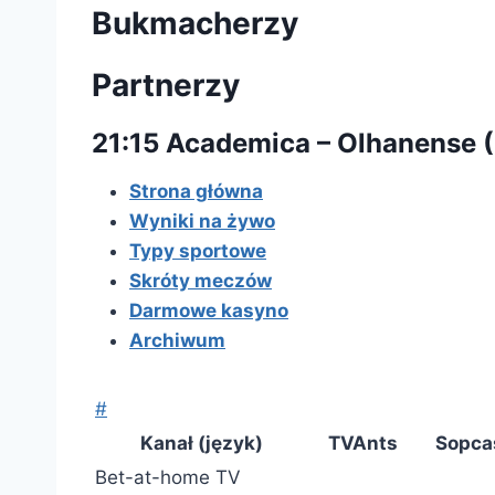
Bukmacherzy
Partnerzy
21:15 Academica – Olhanense 
Strona główna
Wyniki na żywo
Typy sportowe
Skróty meczów
Darmowe kasyno
Archiwum
#
Kanał (język)
TVAnts
Sopca
Bet-at-home TV