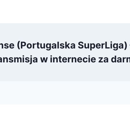
se (Portugalska SuperLiga) 
ansmisja w internecie za da