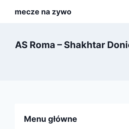
Przejdź
mecze na zywo
do
treści
AS Roma – Shakhtar Donie
Menu główne