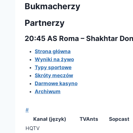
Bukmacherzy
Partnerzy
20:45 AS Roma – Shakhtar Don
Strona główna
Wyniki na żywo
Typy sportowe
Skróty meczów
Darmowe kasyno
Archiwum
#
Kanał (język)
TVAnts
Sopcast
HQTV