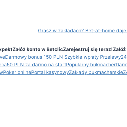
Grasz w zakładach? Bet-at-home daje
Expekt
Załóż konto w Betclic
Zarejestruj się teraz!
Załóż
ive
Darmowy bonus 150 PLN
Szybkie wpłaty Przelewy24
eca
50 PLN za darmo na start
Popularny bukmacher
Darm
ów
Poker online
Portal kasynowy
Zakłady bukmacherskie
Z