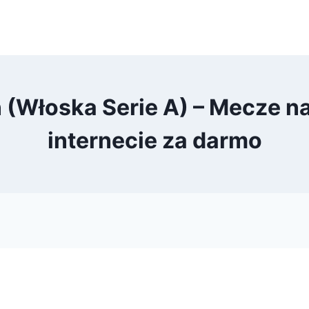
n (Włoska Serie A) – Mecze n
internecie za darmo