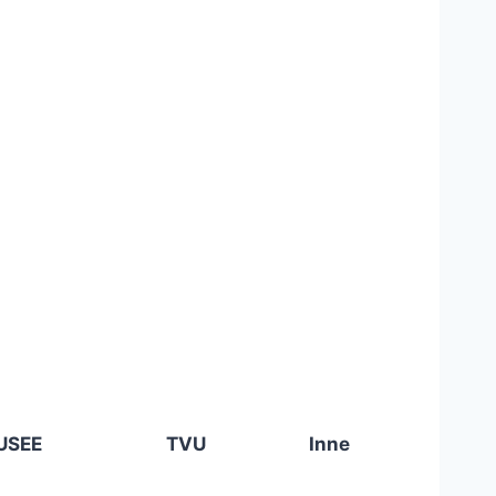
USEE
TVU
Inne