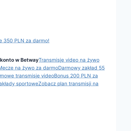
e 350 PLN za darmo!
 konto w Betway
Transmisje video na żywo
Mecze na żywo za darmo
Darmowy zakład 55
mowe transmisje video
Bonus 200 PLN za
akłady sportowe
Zobacz plan transmisji na