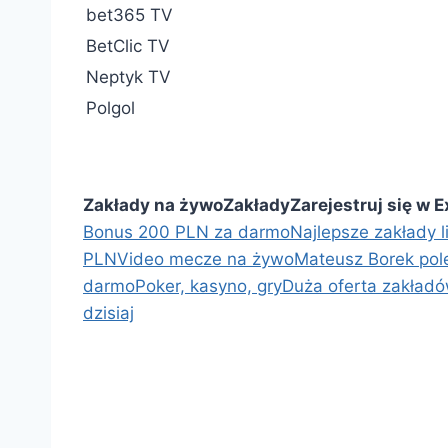
bet365 TV
BetClic TV
Neptyk TV
Polgol
Zakłady na żywo
Zakłady
Zarejestruj się w 
Bonus 200 PLN za darmo
Najlepsze zakłady l
PLN
Video mecze na żywo
Mateusz Borek pol
darmo
Poker, kasyno, gry
Duża oferta zakład
dzisiaj