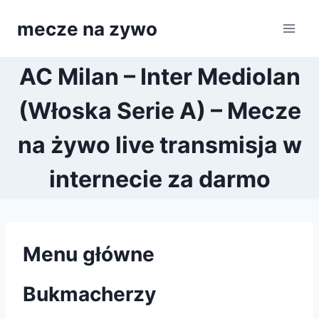
Przejdź
mecze na zywo
do
treści
AC Milan – Inter Mediolan
(Włoska Serie A) – Mecze
na żywo live transmisja w
internecie za darmo
Menu główne
Bukmacherzy