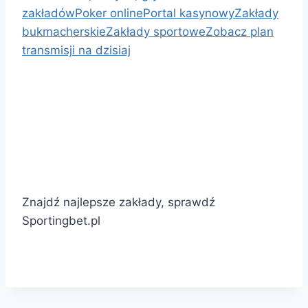
zakładów
Poker online
Portal kasynowy
Zakłady
bukmacherskie
Zakłady sportowe
Zobacz plan
transmisji na dzisiaj
Znajdź najlepsze zakłady, sprawdź
Sportingbet.pl