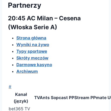
Partnerzy
20:45 AC Milan – Cesena
(Włoska Serie A)
Strona główna
Wyniki na żywo
Typy sportowe
Skróty meczów
Darmowe kasyno
Archiwum
#
Kanał
TVAnts
Sopcast
PPStream
PPmate
U
(język)
bet365 TV