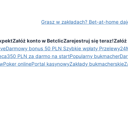
Grasz w zakładach? Bet-at-home daj
Expekt
Załóż konto w Betclic
Zarejestruj się teraz!
Załóż
ive
Darmowy bonus 50 PLN
Szybkie wpłaty Przelewy24
eca
350 PLN za darmo na start
Popularny bukmacher
Dar
ów
Poker online
Portal kasynowy
Zakłady bukmacherskie
Z