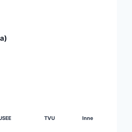
a)
USEE
TVU
Inne