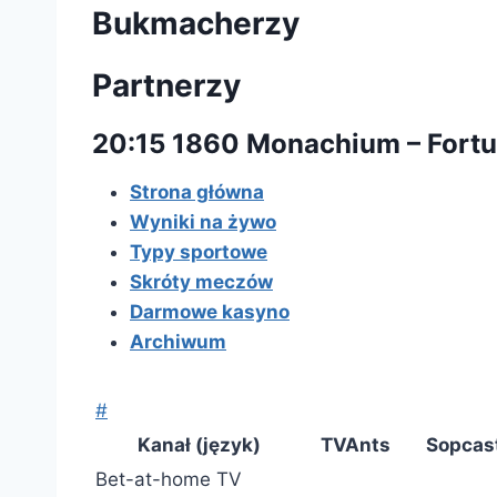
Bukmacherzy
Partnerzy
20:15 1860 Monachium – Fortu
Strona główna
Wyniki na żywo
Typy sportowe
Skróty meczów
Darmowe kasyno
Archiwum
#
Kanał (język)
TVAnts
Sopcas
Bet-at-home TV