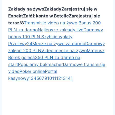
Zakłady na żywo
Zakłady
Zarejestruj się w
Expekt
Załóż konto w Betclic
Zarejestruj się
teraz!
8
Transmisje video na żywo
Bonus 200
PLN za darmo
Najlepsze zakłady live
Darmowy
bonus 100 PLN
Szybkie wpłaty
Przelewy24
Mecze na żywo za darmo
Darmowy
zakład 200 PLN
Video mecze na żywo
Mateusz
Borek poleca
350 PLN za darmo na
start
Popularny bukmacher
Darmowe transmisje
video
Poker online
Portal
kasynowy
1
3
4
5
6
7
9
10
11
12
13
141