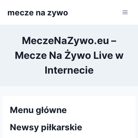
Przejdź
mecze na zywo
do
treści
MeczeNaZywo.eu –
Mecze Na Żywo Live w
Internecie
Menu główne
Newsy piłkarskie