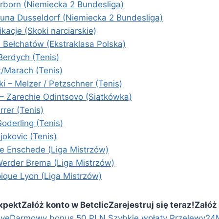
rborn (Niemiecka 2 Bundesliga)
rtuna Dusseldorf (Niemiecka 2 Bundesliga)
acje (Skoki narciarskie)
 Bełchatów (Ekstraklasa Polska)
Berdych (Tenis)
t/Marach (Tenis)
i – Melzer / Petzschner (Tenis)
 Zarechie Odintsovo (Siatkówka)
rer (Tenis)
oderling (Tenis)
jokovic (Tenis)
te Enschede (Liga Mistrzów)
erder Brema (Liga Mistrzów)
ique Lyon (Liga Mistrzów)
Expekt
Załóż konto w Betclic
Zarejestruj się teraz!
Załóż
ive
Darmowy bonus 50 PLN
Szybkie wpłaty Przelewy24