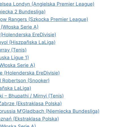
elsea Londyn (Angielska Premier League)
iecka 2 Bundesliga)
gow Rangers (Szkocka Premier League)
 (Włoska Serie A)
(Holenderska EreDivisie)
nyol (Hiszpañska LaLiga)
rray (Tenis)
uska Ligue 1)
Włoska Serie A)
 (Holenderska EreDivisie)
il Robertson (Snooker)
pañska LaLiga)
 – Bhupathi / Mirnyi (Tenis)
abrze (Ekstraklasa Polska)
orussia M’Gladbach (Niemiecka Bundesliga)
oznań (Ekstraklasa Polska)
Włoska Serie A)