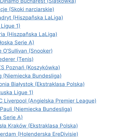
– Dinamo Bucharest (Siatkówka)
je (Skoki narciarskie)
adryt (Hiszpañska LaLiga)
Ligue 1)
ia (Hiszpañska LaLiga)
oska Serie A)
 O’Sullivan (Snooker)
ederer (Tenis)
AZS Poznań (Koszykówka)
g (Niemiecka Bundesliga)
nia Białystok (Ekstraklasa Polska)
cuska Ligue 1)
 Liverpool (Angielska Premier League)
Pauli (Niemiecka Bundesliga)
 Serie A)
ła Kraków (Ekstraklasa Polska)
erdam (Holenderska EreDivisie)