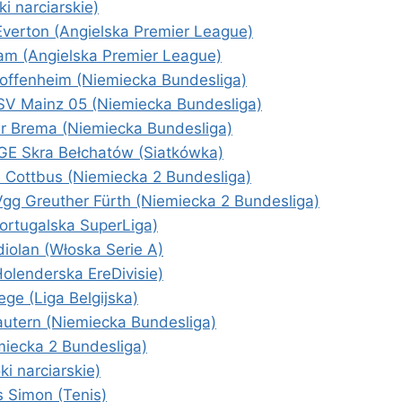
i narciarskie)
verton (Angielska Premier League)
am (Angielska Premier League)
Hoffenheim (Niemiecka Bundesliga)
FSV Mainz 05 (Niemiecka Bundesliga)
r Brema (Niemiecka Bundesliga)
PGE Skra Bełchatów (Siatkówka)
 Cottbus (Niemiecka 2 Bundesliga)
Vgg Greuther Fürth (Niemiecka 2 Bundesliga)
ortugalska SuperLiga)
iolan (Włoska Serie A)
olenderska EreDivisie)
ge (Liga Belgijska)
lautern (Niemiecka Bundesliga)
iecka 2 Bundesliga)
i narciarskie)
s Simon (Tenis)