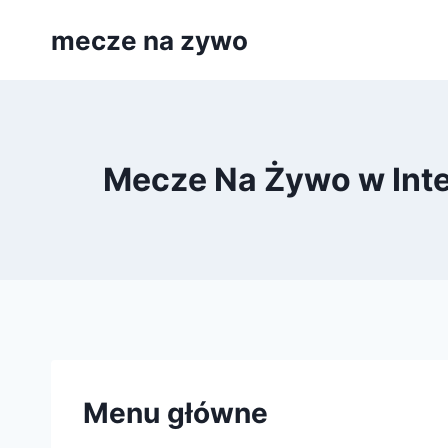
Przejdź
mecze na zywo
do
treści
Mecze Na Żywo w Inter
Menu główne