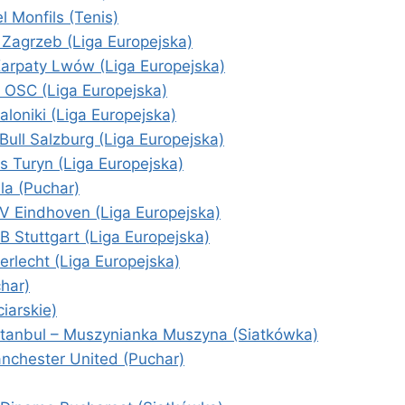
 Monfils (Tenis)
 Zagrzeb (Liga Europejska)
arpaty Lwów (Liga Europejska)
e OSC (Liga Europejska)
aloniki (Liga Europejska)
ull Salzburg (Liga Europejska)
 Turyn (Liga Europejska)
la (Puchar)
V Eindhoven (Liga Europejska)
 Stuttgart (Liga Europejska)
erlecht (Liga Europejska)
har)
iarskie)
stanbul – Muszynianka Muszyna (Siatkówka)
nchester United (Puchar)