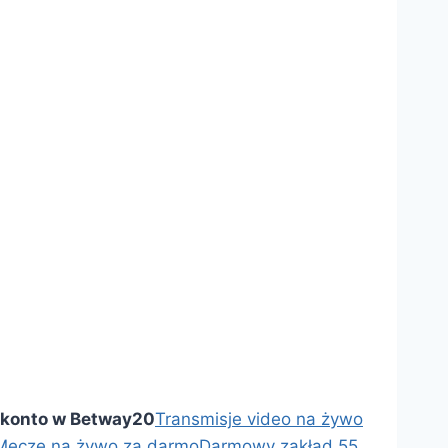
 konto w Betway
20
Transmisje video na żywo
Mecze na żywo za darmo
Darmowy zakład 55