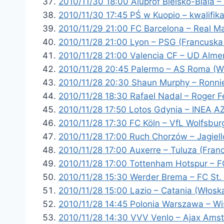
2010/11/30 18:00 Aluprof Bielsko-Biala 
2010/11/30 17:45 PŚ w Kuopio – kwalifikac
2010/11/29 21:00 FC Barcelona – Real M
2010/11/28 21:00 Lyon – PSG (Francuska 
2010/11/28 21:00 Valencia CF – UD Almer
2010/11/28 20:45 Palermo – AS Roma (Wł
2010/11/28 20:30 Shaun Murphy – Ronnie
2010/11/28 18:30 Rafael Nadal – Roger F
2010/11/28 17:50 Lotos Gdynia – INEA 
2010/11/28 17:30 FC Köln – VfL Wolfsbur
2010/11/28 17:00 Ruch Chorzów – Jagiello
2010/11/28 17:00 Auxerre – Tuluza (Fran
2010/11/28 17:00 Tottenham Hotspur – FC
2010/11/28 15:30 Werder Brema – FC St. 
2010/11/28 15:00 Lazio – Catania (Włoska
2010/11/28 14:45 Polonia Warszawa – Wis
2010/11/28 14:30 VVV Venlo – Ajax Amst