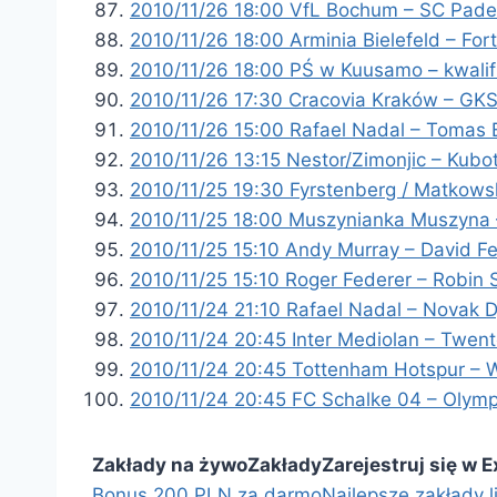
2010/11/26 18:00 VfL Bochum – SC Pade
2010/11/26 18:00 Arminia Bielefeld – Fo
2010/11/26 18:00 PŚ w Kuusamo – kwalifik
2010/11/26 17:30 Cracovia Kraków – GKS
2010/11/26 15:00 Rafael Nadal – Tomas 
2010/11/26 13:15 Nestor/Zimonjic – Kubo
2010/11/25 19:30 Fyrstenberg / Matkowsk
2010/11/25 18:00 Muszynianka Muszyna –
2010/11/25 15:10 Andy Murray – David Fer
2010/11/25 15:10 Roger Federer – Robin S
2010/11/24 21:10 Rafael Nadal – Novak D
2010/11/24 20:45 Inter Mediolan – Twen
2010/11/24 20:45 Tottenham Hotspur – W
2010/11/24 20:45 FC Schalke 04 – Olymp
Zakłady na żywo
Zakłady
Zarejestruj się w 
Bonus 200 PLN za darmo
Najlepsze zakłady l