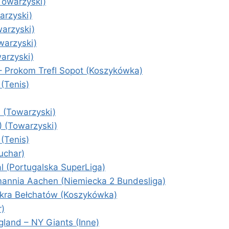
Towarzyski)
arzyski)
arzyski)
warzyski)
arzyski)
 Prokom Trefl Sopot (Koszykówka)
(Tenis)
 (Towarzyski)
) (Towarzyski)
(Tenis)
uchar)
l (Portugalska SuperLiga)
mannia Aachen (Niemiecka 2 Bundesliga)
kra Bełchatów (Koszykówka)
r)
land – NY Giants (Inne)