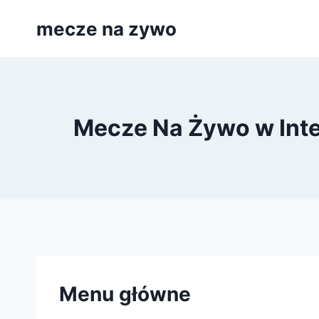
Przejdź
mecze na zywo
do
treści
Mecze Na Żywo w Inter
Menu główne