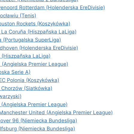
enoord Rotterdam (Holenderska EreDivisie)
cławiu (Tenis)
ouston Rockets (Koszykówka)
o La Coruña (Hiszpañska LaLiga)
a (Portugalska SuperLiga)
hoven (Holenderska EreDivisie)
 (Hiszpañska LaLiga)
 (Angielska Premier League)
oska Serie A)
EC Polonia (Koszykówka)
ł Chorzów (Siatkówka)
warzyski)
(Angielska Premier League)
Manchester United (Angielska Premier League)
ver 96 (Niemiecka Bundesliga)
lfsburg (Niemiecka Bundesliga)