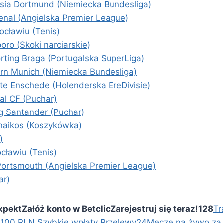
sia Dortmund (Niemiecka Bundesliga)
enal (Angielska Premier League)
cławiu (Tenis)
ro (Skoki narciarskie)
rting Braga (Portugalska SuperLiga)
rn Munich (Niemiecka Bundesliga)
e Enschede (Holenderska EreDivisie)
al CF (Puchar)
ng Santander (Puchar)
naikos (Koszykówka)
)
cławiu (Tenis)
ortsmouth (Angielska Premier League)
ar)
Expekt
Załóż konto w Betclic
Zarejestruj się teraz!
128
Tr
 100 PLN
Szybkie wpłaty Przelewy24
Mecze na żywo za