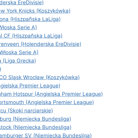
erska EreDivisie)
w York Knicks (Koszykówka)
lona (Hiszpañska LaLiga)
łoska Serie A)
al CF (Hiszpañska LaLiga)
enveen (Holenderska EreDivisie)
(Włoska Serie A)
 (Liga Grecka)
)
CO Sląsk Wrocław (Koszykówka)
gielska Premier League)
nham Hotspur (Angielska Premier League)
ortsmouth (Angielska Premier League)
u (Skoki narciarskie)
burg (Niemiecka Bundesliga)
tock (Niemiecka Bundesliga)
amburger SV (Niemiecka Bundesliga)