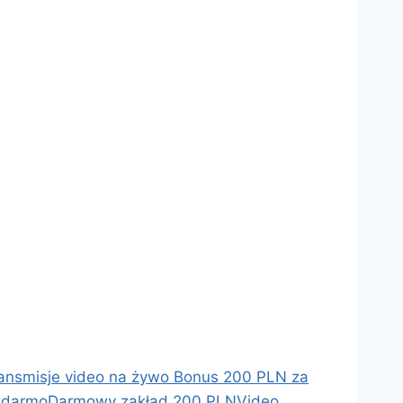
ansmisje video na żywo
Bonus 200 PLN za
 darmo
Darmowy zakład 200 PLN
Video