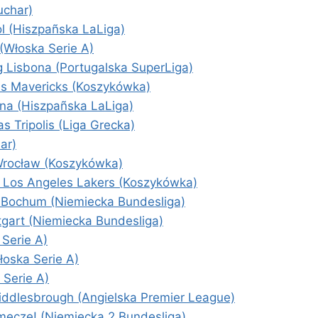
uchar)
l (Hiszpañska LaLiga)
(Włoska Serie A)
 Lisbona (Portugalska SuperLiga)
as Mavericks (Koszykówka)
na (Hiszpañska LaLiga)
 Tripolis (Liga Grecka)
ar)
Wrocław (Koszykówka)
 Los Angeles Lakers (Koszykówka)
 Bochum (Niemiecka Bundesliga)
tgart (Niemiecka Bundesliga)
 Serie A)
łoska Serie A)
Serie A)
ddlesbrough (Angielska Premier League)
mecze! (Niemiecka 2 Bundesliga)