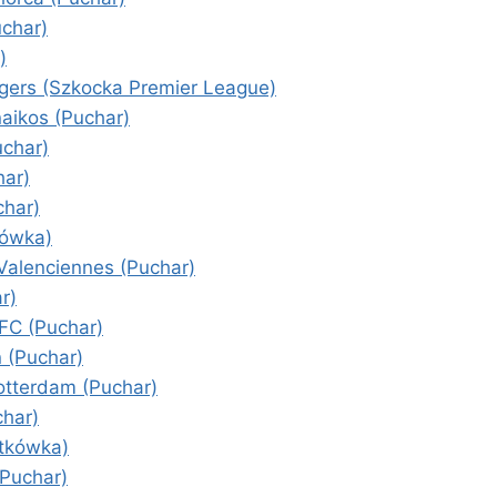
uchar)
)
gers (Szkocka Premier League)
aikos (Puchar)
uchar)
har)
char)
kówka)
Valenciennes (Puchar)
r)
 FC (Puchar)
 (Puchar)
otterdam (Puchar)
char)
atkówka)
(Puchar)