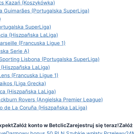
ics Kazań (Koszykówka)
ria Guimarães (Portugalska SuperLiga)
)
ortugalska SuperLiga)
ncia (Hiszpañska LaLiga)
seille (Francuska Ligue 1)
ska Serie A)
porting Lisbona (Portugalska SuperLiga)
 (Hiszpañska LaLiga)
Lens (Francuska Ligue 1)
aikos (Liga Grecka)
rca (Hiszpañska LaLiga)
ackburn Rovers (Angielska Premier League)
ivo de La Coruña (Hiszpañska LaLiga)
Expekt
Załóż konto w Betclic
Zarejestruj się teraz!
Załóż
ive
Darmowy bonus 50 PLN
Szybkie wpłaty Przelewy24