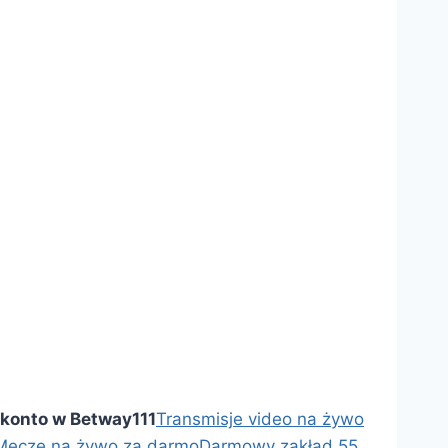
 konto w Betway
111
Transmisje video na żywo
Mecze na żywo za darmo
Darmowy zakład 55