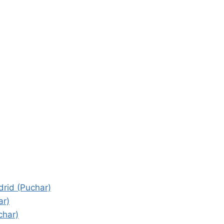
drid (Puchar)
ar)
char)