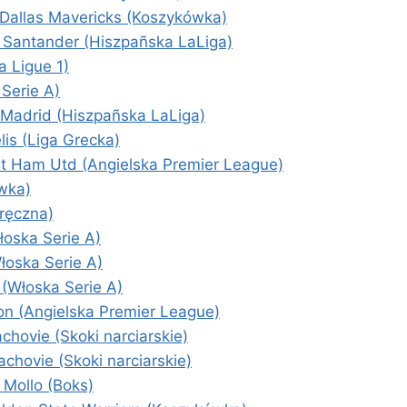
Dallas Mavericks (Koszykówka)
 Santander (Hiszpañska LaLiga)
 Ligue 1)
Serie A)
 Madrid (Hiszpañska LaLiga)
is (Liga Grecka)
t Ham Utd (Angielska Premier League)
ówka)
 ręczna)
oska Serie A)
łoska Serie A)
(Włoska Serie A)
on (Angielska Premier League)
hovie (Skoki narciarskie)
hovie (Skoki narciarskie)
 Mollo (Boks)