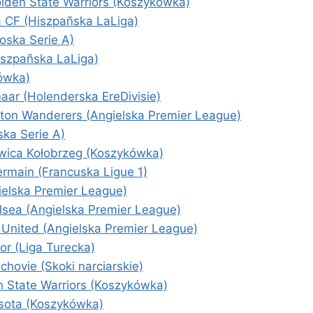
lden State Warriors (Koszykówka)
a CF (Hiszpañska LaLiga)
oska Serie A)
iszpañska LaLiga)
kówka)
ar (Holenderska EreDivisie)
lton Wanderers (Angielska Premier League)
ka Serie A)
wica Kołobrzeg (Koszykówka)
ermain (Francuska Ligue 1)
ielska Premier League)
lsea (Angielska Premier League)
United (Angielska Premier League)
or (Liga Turecka)
hovie (Skoki narciarskie)
n State Warriors (Koszykówka)
sota (Koszykówka)