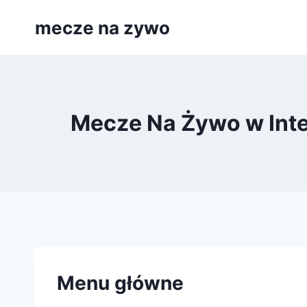
Przejdź
mecze na zywo
do
treści
Mecze Na Żywo w Inter
Menu główne