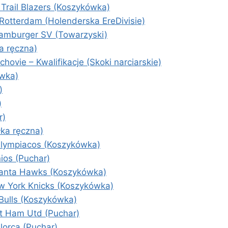
Trail Blazers (Koszykówka)
Rotterdam (Holenderska EreDivisie)
amburger SV (Towarzyski)
a ręczna)
ovie – Kwalifikacje (Skoki narciarskie)
ówka)
)
)
r)
łka ręczna)
Olympiacos (Koszykówka)
nios (Puchar)
lanta Hawks (Koszykówka)
w York Knicks (Koszykówka)
Bulls (Koszykówka)
t Ham Utd (Puchar)
lorca (Puchar)