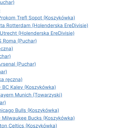
Puchar)
)
Prokom Trefl Sopot (Koszykówka)
a Rotterdam (Holenderska EreDivisie)
trecht (Holenderska EreDivisie)
S Roma (Puchar)
ęczna)
char)
rsenal (Puchar)
ar)
ka ręczna)
 BC Kalev (Koszykówka)
Bayern Munich (Towarzyski)
ar)
hicago Bulls (Koszykówka)
– Milwaukee Bucks (Koszykówka)
ton Celtics (Koszykówka)