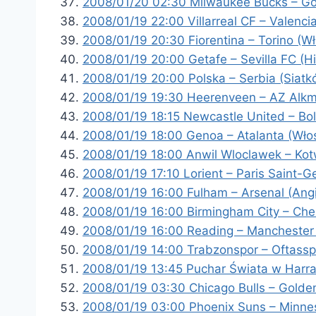
2008/01/20 02:30 Milwaukee Bucks – Go
2008/01/19 22:00 Villarreal CF – Valenci
2008/01/19 20:30 Fiorentina – Torino (Wł
2008/01/19 20:00 Getafe – Sevilla FC (H
2008/01/19 20:00 Polska – Serbia (Siat
2008/01/19 19:30 Heerenveen – AZ Alkma
2008/01/19 18:15 Newcastle United – Bo
2008/01/19 18:00 Genoa – Atalanta (Włos
2008/01/19 18:00 Anwil Wloclawek – Kot
2008/01/19 17:10 Lorient – Paris Saint-G
2008/01/19 16:00 Fulham – Arsenal (Ang
2008/01/19 16:00 Birmingham City – Che
2008/01/19 16:00 Reading – Manchester 
2008/01/19 14:00 Trabzonspor – Oftassp
2008/01/19 13:45 Puchar Świata w Harrac
2008/01/19 03:30 Chicago Bulls – Golde
2008/01/19 03:00 Phoenix Suns – Minne