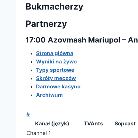
Bukmacherzy
Partnerzy
17:00 Azovmash Mariupol – A
Strona główna
Wyniki na żywo
Typy sportowe
Skróty meczów
Darmowe kasyno
Archiwum
#
Kanał (język)
TVAnts
Sopcast
Channel 1