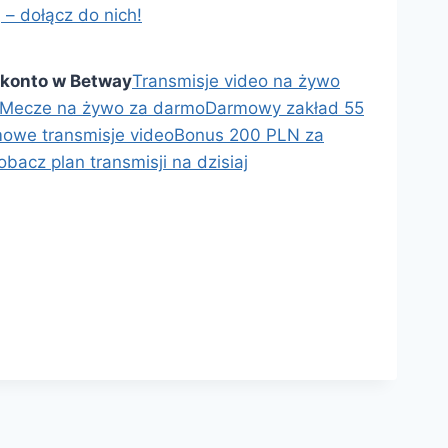
 – dołącz do nich!
 konto w Betway
Transmisje video na żywo
Mecze na żywo za darmo
Darmowy zakład 55
owe transmisje video
Bonus 200 PLN za
obacz plan transmisji na dzisiaj