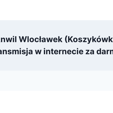
nwil Wlocławek (Koszykówka
ansmisja w internecie za da