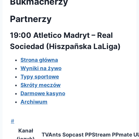
Bukmacherzy
Partnerzy
19:00 Atletico Madryt – Real
Sociedad (Hiszpañska LaLiga)
Strona główna
Wyniki na żywo
Typy sportowe
Skróty meczów
Darmowe kasyno
Archiwum
#
Kanał
TVAnts
Sopcast
PPStream
PPmate
U