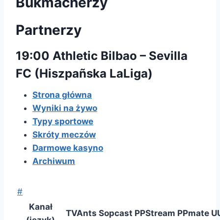
Bukmacherzy
Partnerzy
19:00 Athletic Bilbao – Sevilla
FC (Hiszpañska LaLiga)
Strona główna
Wyniki na żywo
Typy sportowe
Skróty meczów
Darmowe kasyno
Archiwum
#
Kanał
TVAnts
Sopcast
PPStream
PPmate
U