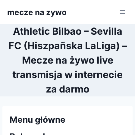
Przejdź
mecze na zywo
do
treści
Athletic Bilbao – Sevilla
FC (Hiszpañska LaLiga) –
Mecze na żywo live
transmisja w internecie
za darmo
Menu główne