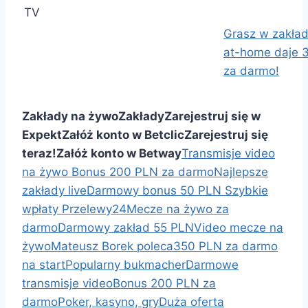
TV
Grasz w zakład
at-home daje 
za darmo!
Zakłady na żywo
Zakłady
Zarejestruj się w
Expekt
Załóż konto w Betclic
Zarejestruj się
teraz!
Załóż konto w Betway
Transmisje video
na żywo
Bonus 200 PLN za darmo
Najlepsze
zakłady live
Darmowy bonus 50 PLN
Szybkie
wpłaty Przelewy24
Mecze na żywo za
darmo
Darmowy zakład 55 PLN
Video mecze na
żywo
Mateusz Borek poleca
350 PLN za darmo
na start
Popularny bukmacher
Darmowe
transmisje video
Bonus 200 PLN za
darmo
Poker, kasyno, gry
Duża oferta