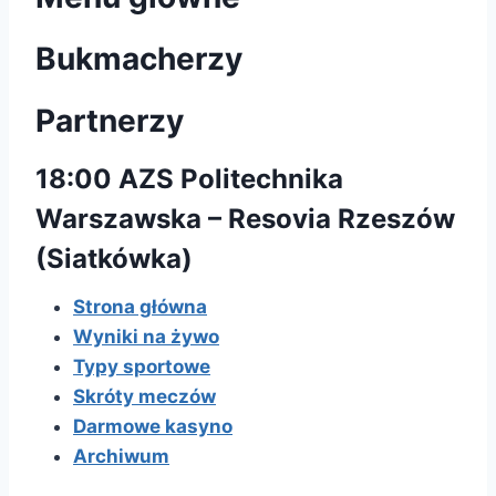
Bukmacherzy
Partnerzy
18:00 AZS Politechnika
Warszawska – Resovia Rzeszów
(Siatkówka)
Strona główna
Wyniki na żywo
Typy sportowe
Skróty meczów
Darmowe kasyno
Archiwum