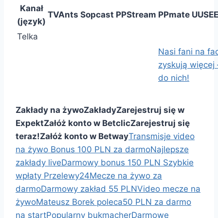
Kanał
TVAnts
Sopcast
PPStream
PPmate
UUSE
(język)
Telka
Nasi fani na f
zyskują więcej 
do nich!
Zakłady na żywo
Zakłady
Zarejestruj się w
Expekt
Załóż konto w Betclic
Zarejestruj się
teraz!
Załóż konto w Betway
Transmisje video
na żywo
Bonus 100 PLN za darmo
Najlepsze
zakłady live
Darmowy bonus 150 PLN
Szybkie
wpłaty Przelewy24
Mecze na żywo za
darmo
Darmowy zakład 55 PLN
Video mecze na
żywo
Mateusz Borek poleca
50 PLN za darmo
na start
Popularny bukmacher
Darmowe