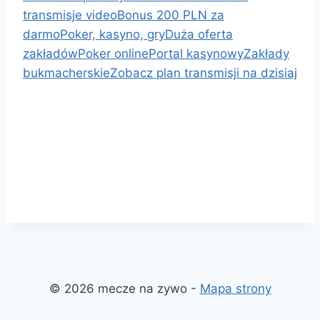
transmisje video
Bonus 200 PLN za
darmo
Poker, kasyno, gry
Duża oferta
zakładów
Poker online
Portal kasynowy
Zakłady
bukmacherskie
Zobacz plan transmisji na dzisiaj
© 2026 mecze na zywo -
Mapa strony