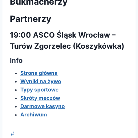
Bukmacherzy
Partnerzy
19:00 ASCO Śląsk Wrocław –
Turów Zgorzelec (Koszykówka)
Info
Strona główna
Wyniki na żywo
Typy sportowe
Skróty meczów
Darmowe kasyno
Archiwum
#