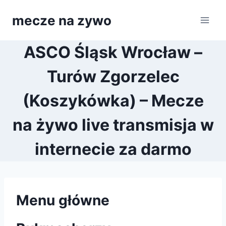
Przejdź
mecze na zywo
do
treści
ASCO Śląsk Wrocław –
Turów Zgorzelec
(Koszykówka) – Mecze
na żywo live transmisja w
internecie za darmo
Menu główne