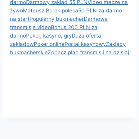
darmo
Darmowy zakład 55 PLN
Video mecze na
żywo
Mateusz Borek poleca
50 PLN za darmo
na start
Popularny bukmacher
Darmowe
transmisje video
Bonus 200 PLN za
darmo
Poker, kasyno, gry
Duża oferta
zakładów
Poker online
Portal kasynowy
Zakłady
bukmacherskie
Zobacz plan transmisji na dzisiaj